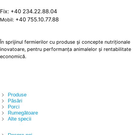
Fix: +40 234.22.88.04
+40 755.10.77.88
Mobil:
Despre noi
În sprijinul fermierilor cu produse și concepte nutriționale
inovatoare, pentru performanța animalelor și rentabilitate
economică.
Urmăriți-ne pe
Produse
Produse
Păsări
Porci
Rumegătoare
Alte specii
Linkuri utile