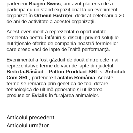
partenerii
Biagen Swiss
, am avut plăcerea de a
participa cu un stand expozițional la un eveniment
organizat în
Orheiul Bistriței
, dedicat celebrării a 20
de ani de activitate a acestei organizații.
Acest eveniment a reprezentat o oportunitate
excelentă pentru întâlniri și discuții privind soluțiile
nutriționale oferite de compania noastră fermierilor
care cresc vaci de lapte de înaltă performanță.
Evenimentul a fost găzduit de două dintre cele mai
reprezentative ferme de vaci de lapte din județul
Bistrița-Năsăud
–
Palton Prodilact SRL
și
Antoduti
Com SRL
, partenere
Lactalis România
. Aceste
ferme se remarcă prin genetică de top, dotare
tehnologică de ultimă generație și utilizarea
produselor
Evialis
în furajarea animalelor.
Articolul precedent
Articolul următor