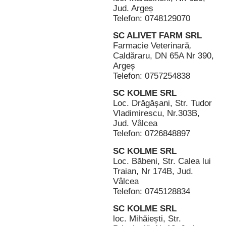
Jud. Argeș
Telefon: 0748129070
SC ALIVET FARM SRL
Farmacie Veterinară
,
Caldăraru, DN 65A Nr 390,
Argeș
Telefon: 0757254838
SC KOLME SRL
Loc. Drăgășani, Str. Tudor
Vladimirescu, Nr.303B,
Jud. Vâlcea
Telefon: 0726848897
SC KOLME SRL
Loc. Băbeni, Str. Calea lui
Traian, Nr 174B, Jud.
Vâlcea
Telefon: 0745128834
SC KOLME SRL
loc. Mihăiești, Str.