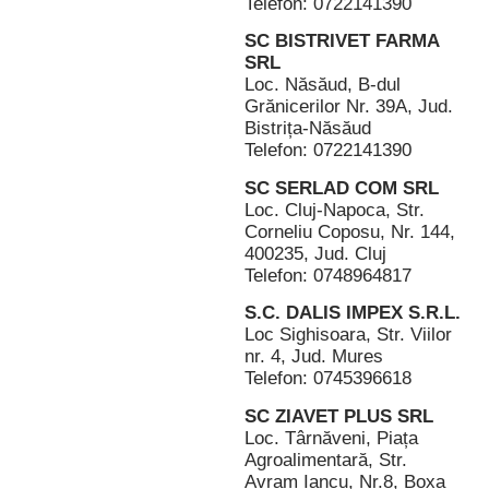
Telefon: 0722141390
SC BISTRIVET FARMA
SRL
Loc. Năsăud, B-dul
Grănicerilor Nr. 39A, Jud.
Bistrița-Năsăud
Telefon: 0722141390
SC SERLAD COM SRL
Loc. Cluj-Napoca, Str.
Corneliu Coposu, Nr. 144,
400235, Jud. Cluj
Telefon: 0748964817
S.C. DALIS IMPEX S.R.L.
Loc Sighisoara, Str. Viilor
nr. 4, Jud. Mures
Telefon: 0745396618
SC ZIAVET PLUS SRL
Loc. Târnăveni, Piața
Agroalimentară, Str.
Avram Iancu, Nr.8, Boxa