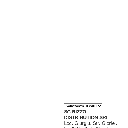
De unde
cumpăr
Lista
distribuitorilor
Evialis
SC RIZZO
DISTRIBUTION SRL
Loc. Giurgiu, Str. Gloriei,