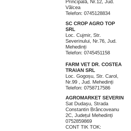
Principală, Nr.12, Jud.
Vâlcea
Telefon: 0745128834
SC CROP AGRO TOP
SRL
Loc. Cujmir, Str.
Severinului, Nr.76, Jud.
Mehedinți
Telefon: 0745451158
FARM VET DR. COSTEA
TRAIAN SRL
Loc. Gogoșu, Str. Carol,
Nr.99 , Jud. Mehedinți
Telefon: 0758717586
AGROMARKET SEVERIN
Sat Dudașu, Strada
Constantin Brâncoveanu
2C, Județul Mehedinți
0752859869
CONT TIK TOK: